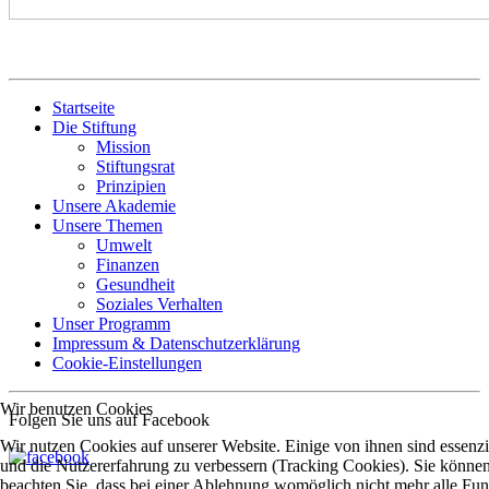
Startseite
Die Stiftung
Mission
Stiftungsrat
Prinzipien
Unsere Akademie
Unsere Themen
Umwelt
Finanzen
Gesundheit
Soziales Verhalten
Unser Programm
Impressum & Datenschutzerklärung
Cookie-Einstellungen
Wir benutzen Cookies
Folgen Sie uns auf Facebook
Wir nutzen Cookies auf unserer Website. Einige von ihnen sind essenzie
und die Nutzererfahrung zu verbessern (Tracking Cookies). Sie können 
beachten Sie, dass bei einer Ablehnung womöglich nicht mehr alle Funk